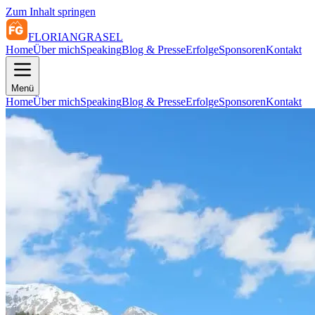
Zum Inhalt springen
FLORIAN
GRASEL
Home
Über mich
Speaking
Blog & Presse
Erfolge
Sponsoren
Kontakt
Menü
Home
Über mich
Speaking
Blog & Presse
Erfolge
Sponsoren
Kontakt