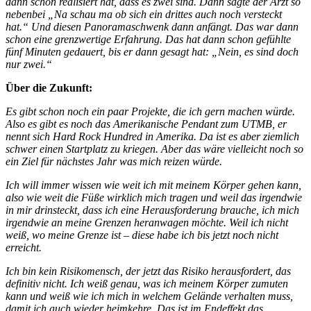
dann schon realisiert hat, dass es zwei sind. Dann sagte der Arzt so
nebenbei „Na schau ma ob sich ein drittes auch noch versteckt
hat.“ Und diesen Panoramaschwenk dann anfängt. Das war dann
schon eine grenzwertige Erfahrung. Das hat dann schon gefühlte
fünf Minuten gedauert, bis er dann gesagt hat: „Nein, es sind doch
nur zwei.“
Über die Zukunft:
Es gibt schon noch ein paar Projekte, die ich gern machen würde.
Also es gibt es noch das Amerikanische Pendant zum UTMB, er
nennt sich Hard Rock Hundred in Amerika. Da ist es aber ziemlich
schwer einen Startplatz zu kriegen. Aber das wäre vielleicht noch so
ein Ziel für nächstes Jahr was mich reizen würde.
Ich will immer wissen wie weit ich mit meinem Körper gehen kann,
also wie weit die Füße wirklich mich tragen und weil das irgendwie
in mir drinsteckt, dass ich eine Herausforderung brauche, ich mich
irgendwie an meine Grenzen heranwagen möchte. Weil ich nicht
weiß, wo meine Grenze ist – diese habe ich bis jetzt noch nicht
erreicht.
Ich bin kein Risikomensch, der jetzt das Risiko herausfordert, das
definitiv nicht. Ich weiß genau, was ich meinem Körper zumuten
kann und weiß wie ich mich in welchem Gelände verhalten muss,
damit ich auch wieder heimkehre. Das ist im Endeffekt das