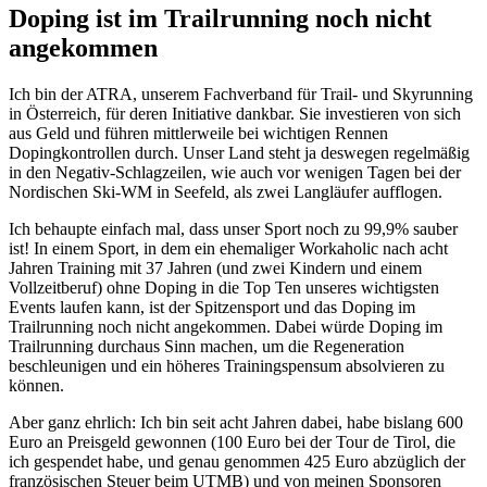
Doping ist im Trailrunning noch nicht
angekommen
Ich bin der ATRA, unserem Fachverband für Trail- und Skyrunning
in Österreich, für deren Initiative dankbar. Sie investieren von sich
aus Geld und führen mittlerweile bei wichtigen Rennen
Dopingkontrollen durch. Unser Land steht ja deswegen regelmäßig
in den Negativ-Schlagzeilen, wie auch vor wenigen Tagen bei der
Nordischen Ski-WM in Seefeld, als zwei Langläufer aufflogen.
Ich behaupte einfach mal, dass unser Sport noch zu 99,9% sauber
ist! In einem Sport, in dem ein ehemaliger Workaholic nach acht
Jahren Training mit 37 Jahren (und zwei Kindern und einem
Vollzeitberuf) ohne Doping in die Top Ten unseres wichtigsten
Events laufen kann, ist der Spitzensport und das Doping im
Trailrunning noch nicht angekommen. Dabei würde Doping im
Trailrunning durchaus Sinn machen, um die Regeneration
beschleunigen und ein höheres Trainingspensum absolvieren zu
können.
Aber ganz ehrlich: Ich bin seit acht Jahren dabei, habe bislang 600
Euro an Preisgeld gewonnen (100 Euro bei der Tour de Tirol, die
ich gespendet habe, und genau genommen 425 Euro abzüglich der
französischen Steuer beim UTMB) und von meinen Sponsoren