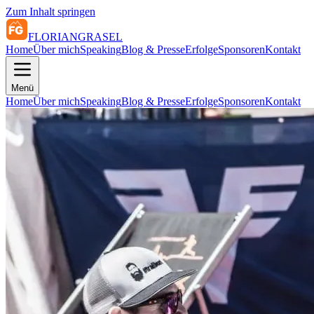
Zum Inhalt springen
FLORIAN
GRASEL
Home
Über mich
Speaking
Blog & Presse
Erfolge
Sponsoren
Kontakt
Menü
Home
Über mich
Speaking
Blog & Presse
Erfolge
Sponsoren
Kontakt