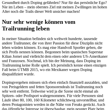
Gesundheit durch Doping gefährden? Nur für das persönliche Ego?
Nie im Leben – mein oberstes Ziel mit meinen Zwillingen im hohen
Alter noch die Trails dieser Welt unsicher machen!
Nur sehr wenige können vom
Trailrunning leben
In meiner Situation befinden sich weltweit hunderte, tausende
andere Trailrunner, die von ihrer Passion für diese Disziplin nicht
leben würden können. Es mag eine Handvoll Sportler geben, die
sich Profis nennen können. Begonnen beim spanischen Superstar
Kilian Jornet und vielleicht dem einen oder anderen US-Amerikaner
und Franzosen. Nochmal, ich bin der Meinung, dass Doping im
Trailrunning keine Rolle spielt. Ich persönlich kenne einen einzigen
Fall beim UTMB 2015, wo ein Mexikaner wegen Doping
disqualifiziert wurde.
Dopingvergehen müssen sich eben einfach finanziell auszahlen, und
von Preisgeldern und fetten Sponsorendeals ist Trailrunning noch
sehr weit entfernt. Teilweise wird ja die Szene nicht einmal als
Spitzen- oder Profisport wahrgenommen. Für viele Personen sind
Läufe über 80, 100, 160 Kilometer schlichtweg unvorstellbar, und
deren Protagonisten werden in die Nähe von Freaks gerückt. Auch
das öffentliche Interesse ist überschaubar, mein neunter Platz beim