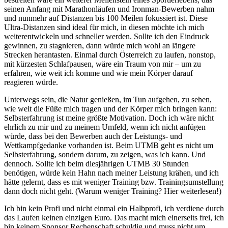
seinen Anfang mit Marathonläufen und Ironman-Bewerben nahm
und nunmehr auf Distanzen bis 100 Meilen fokussiert ist. Diese
Ultra-Distanzen sind ideal für mich, in diesen möchte ich mich
weiterentwickeln und schneller werden. Sollte ich den Eindruck
gewinnen, zu stagnieren, dann würde mich wohl an längere
Strecken herantasten. Einmal durch Österreich zu laufen, nonstop,
mit kürzesten Schlafpausen, wäre ein Traum von mir – um zu
erfahren, wie weit ich komme und wie mein Körper darauf
reagieren würde.
Unterwegs sein, die Natur genießen, im Tun aufgehen, zu sehen,
wie weit die Füße mich tragen und der Körper mich bringen kann:
Selbsterfahrung ist meine größte Motivation. Doch ich wäre nicht
ehrlich zu mir und zu meinem Umfeld, wenn ich nicht anfügen
würde, dass bei den Bewerben auch der Leistungs- und
Wettkampfgedanke vorhanden ist. Beim UTMB geht es nicht um
Selbsterfahrung, sondern darum, zu zeigen, was ich kann. Und
dennoch. Sollte ich beim diesjährigen UTMB 30 Stunden
benötigen, würde kein Hahn nach meiner Leistung krähen, und ich
hätte gelernt, dass es mit weniger Training bzw. Trainingsumstellung
dann doch nicht geht. (Warum weniger Training? Hier weiterlesen!)
Ich bin kein Profi und nicht einmal ein Halbprofi, ich verdiene durch
das Laufen keinen einzigen Euro. Das macht mich einerseits frei, ich
bin keinem Sponsor Rechenschaft schuldig und muss nicht um