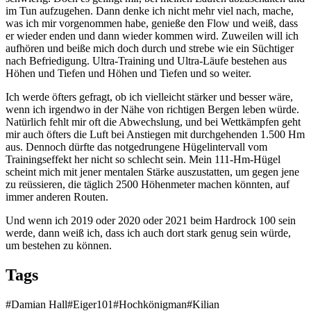
im Tun aufzugehen. Dann denke ich nicht mehr viel nach, mache,
was ich mir vorgenommen habe, genieße den Flow und weiß, dass
er wieder enden und dann wieder kommen wird. Zuweilen will ich
aufhören und beiße mich doch durch und strebe wie ein Süchtiger
nach Befriedigung. Ultra-Training und Ultra-Läufe bestehen aus
Höhen und Tiefen und Höhen und Tiefen und so weiter.
Ich werde öfters gefragt, ob ich vielleicht stärker und besser wäre,
wenn ich irgendwo in der Nähe von richtigen Bergen leben würde.
Natürlich fehlt mir oft die Abwechslung, und bei Wettkämpfen geht
mir auch öfters die Luft bei Anstiegen mit durchgehenden 1.500 Hm
aus. Dennoch dürfte das notgedrungene Hügelintervall vom
Trainingseffekt her nicht so schlecht sein. Mein 111-Hm-Hügel
scheint mich mit jener mentalen Stärke auszustatten, um gegen jene
zu reüssieren, die täglich 2500 Höhenmeter machen könnten, auf
immer anderen Routen.
Und wenn ich 2019 oder 2020 oder 2021 beim Hardrock 100 sein
werde, dann weiß ich, dass ich auch dort stark genug sein würde,
um bestehen zu können.
Tags
#Damian Hall
#Eiger101
#Hochkönigman
#Kilian