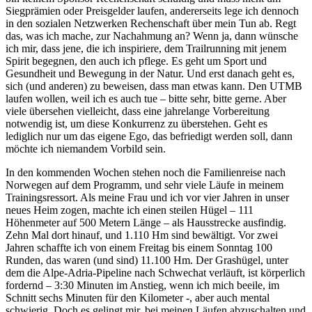
Siegprämien oder Preisgelder laufen, andererseits lege ich dennoch
in den sozialen Netzwerken Rechenschaft über mein Tun ab. Regt
das, was ich mache, zur Nachahmung an? Wenn ja, dann wünsche
ich mir, dass jene, die ich inspiriere, dem Trailrunning mit jenem
Spirit begegnen, den auch ich pflege. Es geht um Sport und
Gesundheit und Bewegung in der Natur. Und erst danach geht es,
sich (und anderen) zu beweisen, dass man etwas kann. Den UTMB
laufen wollen, weil ich es auch tue – bitte sehr, bitte gerne. Aber
viele übersehen vielleicht, dass eine jahrelange Vorbereitung
notwendig ist, um diese Konkurrenz zu überstehen. Geht es
lediglich nur um das eigene Ego, das befriedigt werden soll, dann
möchte ich niemandem Vorbild sein.
In den kommenden Wochen stehen noch die Familienreise nach
Norwegen auf dem Programm, und sehr viele Läufe in meinem
Trainingsressort. Als meine Frau und ich vor vier Jahren in unser
neues Heim zogen, machte ich einen steilen Hügel – 111
Höhenmeter auf 500 Metern Länge – als Hausstrecke ausfindig.
Zehn Mal dort hinauf, und 1.110 Hm sind bewältigt. Vor zwei
Jahren schaffte ich von einem Freitag bis einem Sonntag 100
Runden, das waren (und sind) 11.100 Hm. Der Grashügel, unter
dem die Alpe-Adria-Pipeline nach Schwechat verläuft, ist körperlich
fordernd – 3:30 Minuten im Anstieg, wenn ich mich beeile, im
Schnitt sechs Minuten für den Kilometer -, aber auch mental
schwierig. Doch es gelingt mir, bei meinen Läufen abzuschalten und