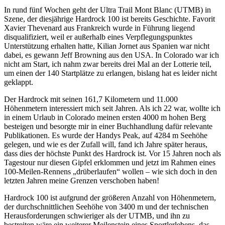
In rund fünf Wochen geht der Ultra Trail Mont Blanc (UTMB) in
Szene, der diesjährige Hardrock 100 ist bereits Geschichte. Favorit
Xavier Thevenard aus Frankreich wurde in Führung liegend
disqualifiziert, weil er außerhalb eines Verpflegungspunktes
Unterstützung erhalten hatte, Kilian Jornet aus Spanien war nicht
dabei, es gewann Jeff Browning aus den USA. In Colorado war ich
nicht am Start, ich nahm zwar bereits drei Mal an der Lotterie teil,
um einen der 140 Startplätze zu erlangen, bislang hat es leider nicht
geklappt.
Der Hardrock mit seinen 161,7 Kilometern und 11.000
Höhenmetern interessiert mich seit Jahren. Als ich 22 war, wollte ich
in einem Urlaub in Colorado meinen ersten 4000 m hohen Berg
besteigen und besorgte mir in einer Buchhandlung dafür relevante
Publikationen. Es wurde der Handys Peak, auf 4284 m Seehöhe
gelegen, und wie es der Zufall will, fand ich Jahre später heraus,
dass dies der höchste Punkt des Hardrock ist. Vor 15 Jahren noch als
Tagestour nur diesen Gipfel erklommen und jetzt im Rahmen eines
100-Meilen-Rennens „drüberlaufen“ wollen – wie sich doch in den
letzten Jahren meine Grenzen verschoben haben!
Hardrock 100 ist aufgrund der größeren Anzahl von Höhenmetern,
der durchschnittlichen Seehöhe von 3400 m und der technischen
Herausforderungen schwieriger als der UTMB, und ihn zu
bestreiten wäre ein weiterer Meilenstein eines Sportlerlebens, das