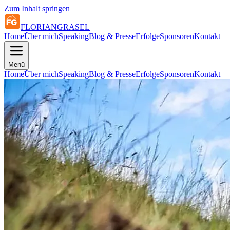
Zum Inhalt springen
FLORIAN
GRASEL
Home
Über mich
Speaking
Blog & Presse
Erfolge
Sponsoren
Kontakt
Menü
Home
Über mich
Speaking
Blog & Presse
Erfolge
Sponsoren
Kontakt