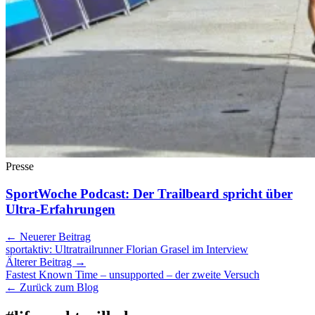
Presse
SportWoche Podcast: Der Trailbeard spricht über
Ultra-Erfahrungen
← Neuerer Beitrag
sportaktiv: Ultratrailrunner Florian Grasel im Interview
Älterer Beitrag →
Fastest Known Time – unsupported – der zweite Versuch
← Zurück zum Blog