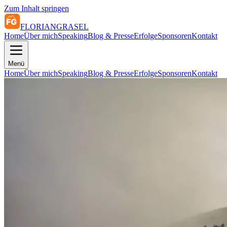
Zum Inhalt springen
FLORIAN
GRASEL
Home
Über mich
Speaking
Blog & Presse
Erfolge
Sponsoren
Kontakt
Menü
Home
Über mich
Speaking
Blog & Presse
Erfolge
Sponsoren
Kontakt