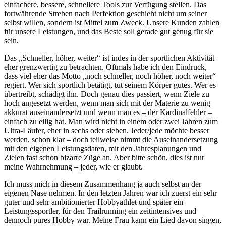
einfachere, bessere, schnellere Tools zur Verfügung stellen. Das
fortwährende Streben nach Perfektion geschieht nicht um seiner
selbst willen, sondern ist Mittel zum Zweck. Unsere Kunden zahlen
für unsere Leistungen, und das Beste soll gerade gut genug für sie
sein.
Das „Schneller, höher, weiter“ ist indes in der sportlichen Aktivität
eher grenzwertig zu betrachten. Oftmals habe ich den Eindruck,
dass viel eher das Motto „noch schneller, noch höher, noch weiter“
regiert. Wer sich sportlich betätigt, tut seinem Körper gutes. Wer es
übertreibt, schädigt ihn. Doch genau dies passiert, wenn Ziele zu
hoch angesetzt werden, wenn man sich mit der Materie zu wenig
akkurat auseinandersetzt und wenn man es – der Kardinalfehler –
einfach zu eilig hat. Man wird nicht in einem oder zwei Jahren zum
Ultra-Läufer, eher in sechs oder sieben. Jeder/jede möchte besser
werden, schon klar – doch teilweise nimmt die Auseinandersetzung
mit den eigenen Leistungsdaten, mit den Jahresplanungen und
Zielen fast schon bizarre Züge an. Aber bitte schön, dies ist nur
meine Wahrnehmung – jeder, wie er glaubt.
Ich muss mich in diesem Zusammenhang ja auch selbst an der
eigenen Nase nehmen. In den letzten Jahren war ich zuerst ein sehr
guter und sehr ambitionierter Hobbyathlet und später ein
Leistungssportler, für den Trailrunning ein zeitintensives und
dennoch pures Hobby war. Meine Frau kann ein Lied davon singen,