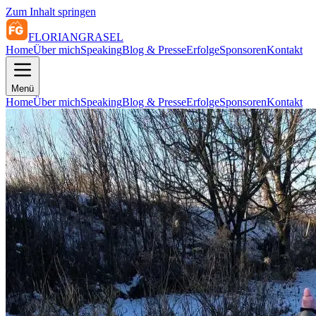
Zum Inhalt springen
FLORIAN
GRASEL
Home
Über mich
Speaking
Blog & Presse
Erfolge
Sponsoren
Kontakt
Menü
Home
Über mich
Speaking
Blog & Presse
Erfolge
Sponsoren
Kontakt