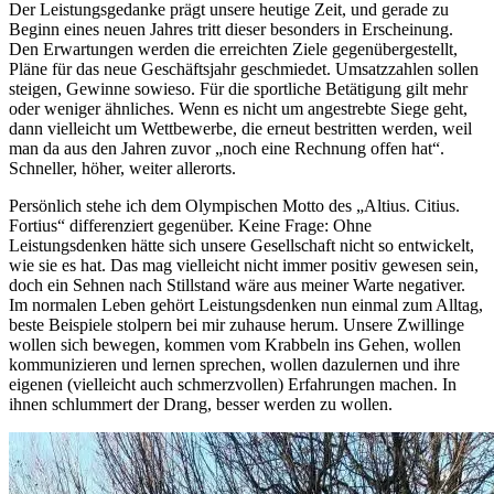
Der Leistungsgedanke prägt unsere heutige Zeit, und gerade zu
Beginn eines neuen Jahres tritt dieser besonders in Erscheinung.
Den Erwartungen werden die erreichten Ziele gegenübergestellt,
Pläne für das neue Geschäftsjahr geschmiedet. Umsatzzahlen sollen
steigen, Gewinne sowieso. Für die sportliche Betätigung gilt mehr
oder weniger ähnliches. Wenn es nicht um angestrebte Siege geht,
dann vielleicht um Wettbewerbe, die erneut bestritten werden, weil
man da aus den Jahren zuvor „noch eine Rechnung offen hat“.
Schneller, höher, weiter allerorts.
Persönlich stehe ich dem Olympischen Motto des „Altius. Citius.
Fortius“ differenziert gegenüber. Keine Frage: Ohne
Leistungsdenken hätte sich unsere Gesellschaft nicht so entwickelt,
wie sie es hat. Das mag vielleicht nicht immer positiv gewesen sein,
doch ein Sehnen nach Stillstand wäre aus meiner Warte negativer.
Im normalen Leben gehört Leistungsdenken nun einmal zum Alltag,
beste Beispiele stolpern bei mir zuhause herum. Unsere Zwillinge
wollen sich bewegen, kommen vom Krabbeln ins Gehen, wollen
kommunizieren und lernen sprechen, wollen dazulernen und ihre
eigenen (vielleicht auch schmerzvollen) Erfahrungen machen. In
ihnen schlummert der Drang, besser werden zu wollen.